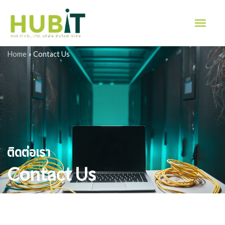
Skip
Mai
to
Men
content
Home
»
Contact Us
ติดต่อเรา
Contact Us