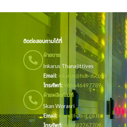
ติดต่อสอบถามได้ที่
ฝ่ายขาย
Inkarus Thanajittives
Email:
inkarus@hub-it.co.th
โทรศัพท์:
+66646497789
ฝ่ายผลิตภัณฑ์
Skan Worasri
Email:
skan@hub-it.co.th
โทรศัพท์:
+66982767709