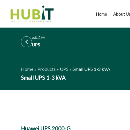
Skip
to
Home
About U
content
กลับไปยัง
UPS
Home
»
Products
»
UPS
»
Small UPS 1-3 kVA
Small UPS 1-3 kVA
Huawei UPS 2000-G