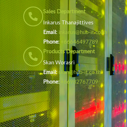
Sales Department
Inkarus Thanajittives
Email:
inkarus@hub-it.co.th
Phone:
+66646497789
Products Department
Skan Worasri
Email:
skan@hub-it.co.th
Phone:
+66982767709