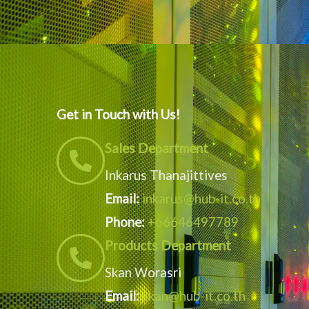
Get in Touch with Us!
Sales Department
Inkarus Thanajittives
Email:
inkarus@hub-it.co.th
Phone:
+66646497789
Products Department
Skan Worasri
Email:
skan@hub-it.co.th