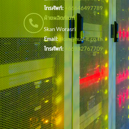
โทรศัพท์:
+66646497789
ฝ่ายผลิตภัณฑ์
Skan Worasri
Email:
skan@hub-it.co.th
โทรศัพท์:
+66982767709