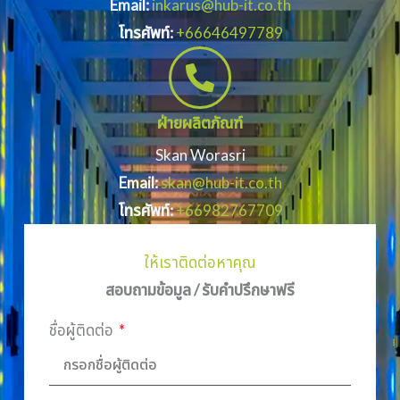
Email:
inkarus@hub-it.co.th
โทรศัพท์:
+66646497789
ฝ่ายผลิตภัณฑ์
Skan Worasri
Email:
skan@hub-it.co.th
โทรศัพท์:
+66982767709
ให้เราติดต่อหาคุณ
สอบถามข้อมูล / รับคำปรึกษาฟรี
ชื่อผู้ติดต่อ