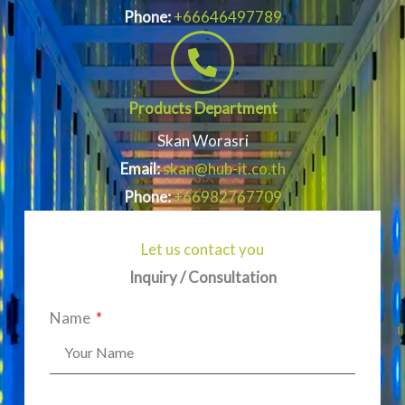
Phone:
+66646497789
Products Department
Skan Worasri
Email:
skan@hub-it.co.th
Phone:
+66982767709
Let us contact you
Inquiry / Consultation
Name