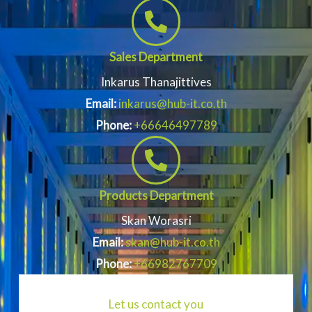
Sales Department
Inkarus Thanajittives
Email:
inkarus@hub-it.co.th
Phone:
+66646497789
Products Department
Skan Worasri
Email:
skan@hub-it.co.th
Phone:
+66982767709
Let us contact you