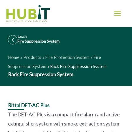
Skip
Mai
to
Men
content
Back to
Fire Suppression System
Home
»
Products
»
Fire Protection System
»
Fire
Suppression System
»
Rack Fire Suppression System
Rack Fire Suppression System
Rittal DET-AC Plus
The DET-AC Plus is a compact fire alarm and active
extinguisher system with smoke extraction system,