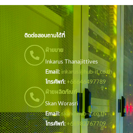
ติดต่อสอบถามได้ที่
ฝ่ายขาย
Inkarus Thanajittives
Email:
inkarus@hub-it.co.th
โทรศัพท์:
+66646497789
ฝ่ายผลิตภัณฑ์
Skan Worasri
Email:
skan@hub-it.co.th
โทรศัพท์:
+66982767709