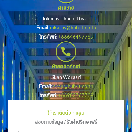
ฝ่ายขาย
Inkarus Thanajittives
Email:
inkarus@hub-it.co.th
โทรศัพท์:
+66646497789
ฝ่ายผลิตภัณฑ์
Skan Worasri
Email:
skan@hub-it.co.th
โทรศัพท์:
+66982767709
ให้เราติดต่อหาคุณ
สอบถามข้อมูล / รับคำปรึกษาฟรี