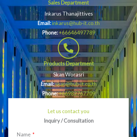
Sales Department
Inkarus Thanajittives
Email:
inkarus@hub-it.co.th
Phone:
+66646497789
Products Department
Skan Worasri
Email:
skan@hub-it.co.th
Phone:
+66982767709
Let us contact you
Inquiry / Consultation
Name