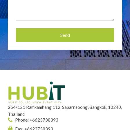
Send
Alternative:
254/121 Ramkamhang 112, Saparnsoong, Bangkok, 10240,
Thailand
Phone: +6623738393
Fax: +6623738393