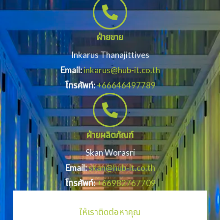
ฝ่ายขาย
Inkarus Thanajittives
Email:
inkarus@hub-it.co.th
โทรศัพท์:
+66646497789
ฝ่ายผลิตภัณฑ์
Skan Worasri
Email:
skan@hub-it.co.th
โทรศัพท์:
+66982767709
ให้เราติดต่อหาคุณ