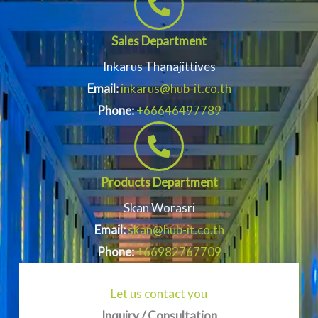
Sales Department
Inkarus Thanajittives
Email:
inkarus@hub-it.co.th
Phone:
+66646497789
Products Department
Skan Worasri
Email:
skan@hub-it.co.th
Phone:
+66982767709
Let us contact you
Inquiry / Consultation